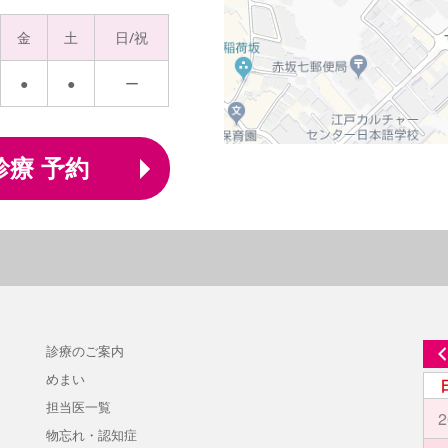
金
土
日/祝
●
●
ー
診療 予約
診療のご案内
めまい
担当医一覧
2
物忘れ・認知症