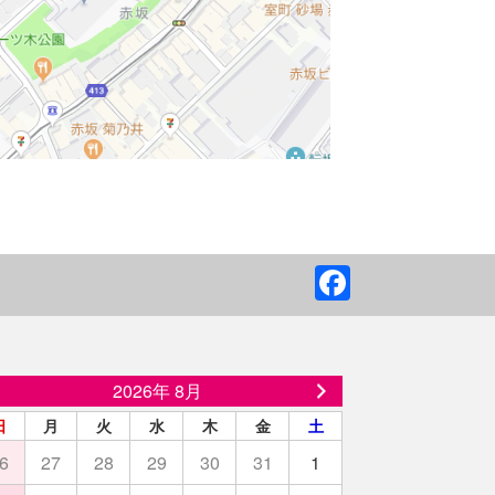
F
a
c
e
2026年 8月
b
日
月
火
水
木
金
土
o
6
27
28
29
30
31
1
o