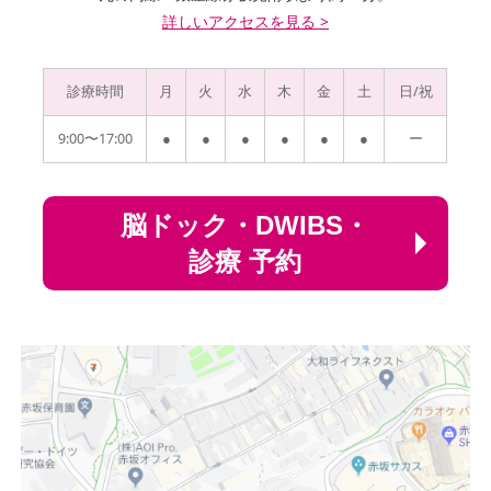
詳しいアクセスを見る >
診療時間
月
火
水
木
金
土
日/祝
9:00〜17:00
●
●
●
●
●
●
ー
脳ドック・DWIBS・
診療 予約