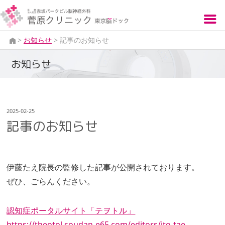
>
お知らせ
>
記事のお知らせ
お知らせ
2025
-
02
-
25
記事のお知らせ
伊藤たえ院長の監修した記事が公開されております。
ぜひ、ごらんください。
認知症ポータルサイト「テヲトル」
https://theotol.soudan-e65.com/editors/ito-tae